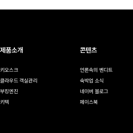
제품소개
콘텐츠
키오스크
언론속의 벤디트
클라우드 객실관리
숙박업 소식
부킹엔진
네이버 블로그
키텍
페이스북