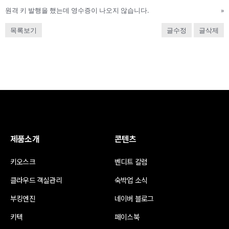
원격 키 발행을 했는데 영수증이 나오지 않습니다.
»
목록보기
글수정
글삭제
제품소개
콘텐츠
키오스크
벤디트 칼럼
클라우드 객실관리
숙박업 소식
부킹엔진
네이버 블로그
키텍
페이스북