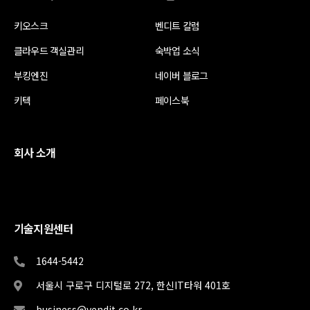
키오스크
벤디트 칼럼
클라우드 객실관리
숙박업 소식
부킹엔진
네이버 블로그
키텍
페이스북
회사 소개
기술지원센터
1644-5442
서울시 구로구 디지털로 272, 한신IT타워 401호
business@vendit.co.kr