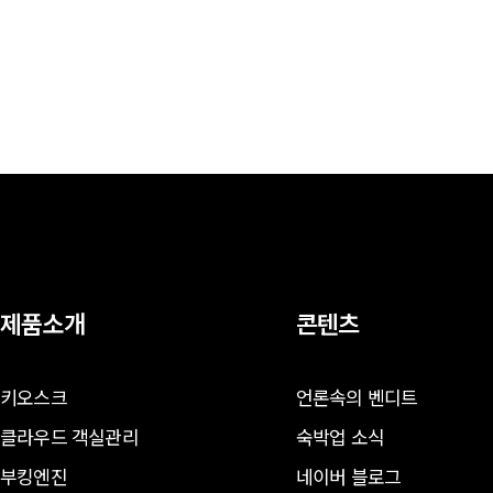
제품소개
콘텐츠
키오스크
언론속의 벤디트
클라우드 객실관리
숙박업 소식
부킹엔진
네이버 블로그