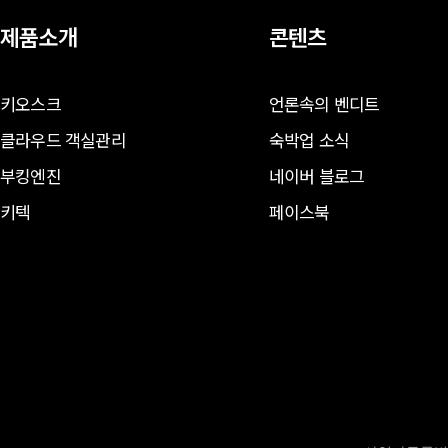
제품소개
콘텐츠
키오스크
언론속의 벤디트
클라우드 객실관리
숙박업 소식
부킹엔진
네이버 블로그
키텍
페이스북