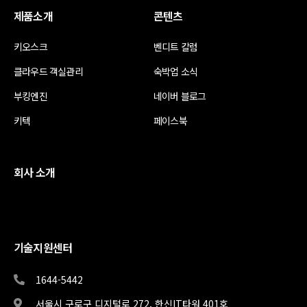
제품소개
콘텐츠
키오스크
벤디트 칼럼
클라우드 객실관리
숙박업 소식
부킹엔진
네이버 블로그
키텍
페이스북
회사 소개
기술지원센터
1644-5442
서울시 구로구 디지털로 272, 한신IT타워 401호