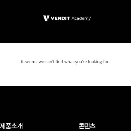
It seems we can’t find what you’re looking for.
제품소개
콘텐츠