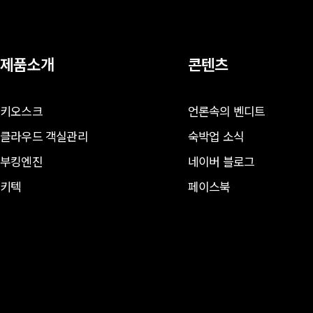
제품소개
콘텐츠
키오스크
언론속의 벤디트
클라우드 객실관리
숙박업 소식
부킹엔진
네이버 블로그
키텍
페이스북